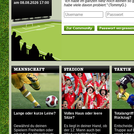
"Ich habe im ganzen Netz noch keinen so 
am 08.08.2026 17:00
habe viele davon probiert."
(TommyG.)
Lange oder kurze Leine?
Volles Haus oder leere
Totalangriff
Sitze?
Rückzug?
Gewährst du deinen
Es liegt in deiner Hand, ob
Entscheide,
Spielern Freiheiten oder
der 12. Mann auch bei
Truppe auf 