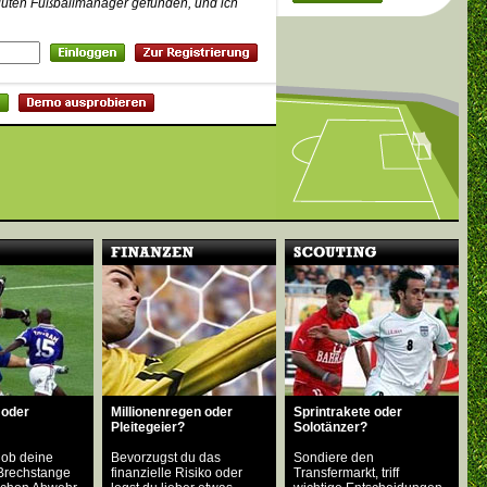
guten Fußballmanager gefunden, und ich
 oder
Millionenregen oder
Sprintrakete oder
Pleitegeier?
Solotänzer?
 ob deine
Bevorzugst du das
Sondiere den
Brechstange
finanzielle Risiko oder
Transfermarkt, triff