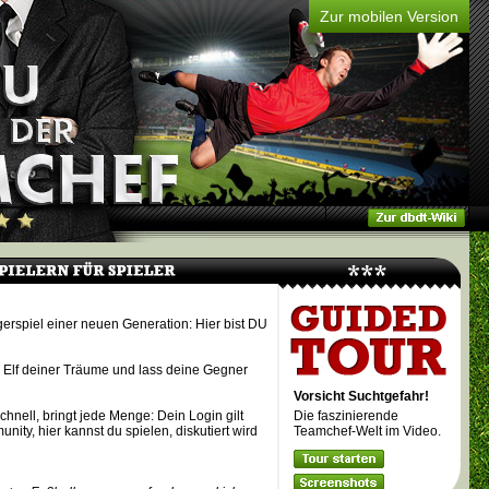
Zur mobilen Version
rspiel einer neuen Generation: Hier bist DU
 Elf deiner Träume und lass deine Gegner
Vorsicht Suchtgefahr!
chnell, bringt jede Menge: Dein Login gilt
Die faszinierende
ity, hier kannst du spielen, diskutiert wird
Teamchef-Welt im Video.